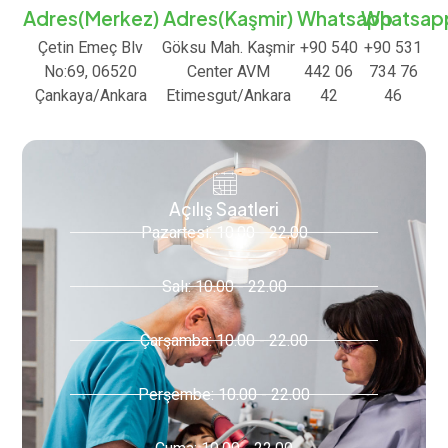
Adres(Merkez)
Adres(Kaşmir)
Whatsapp
Whatsap
Çetin Emeç Blv
Göksu Mah. Kaşmir
+90 540
+90 531
No:69, 06520
Center AVM
442 06
734 76
Çankaya/Ankara
Etimesgut/Ankara
42
46
Açılış Saatleri
Pazartesi: 10.00 - 22.00
Salı: 10.00 - 22.00
Çarşamba: 10.00 - 22.00
Perşembe: 10.00 - 22.00