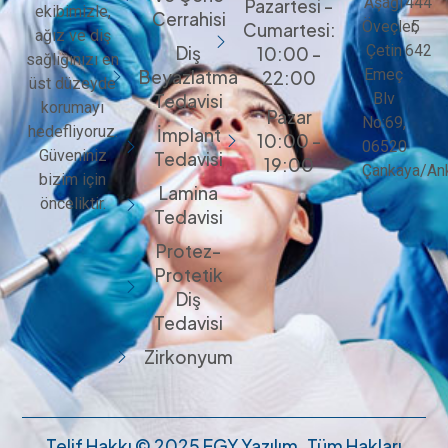
Aşağı
444
Pazartesi -
ekibimizle,
Cerrahisi
Öveçler,
5
Cumartesi:
ağız ve diş
Çetin
642
Diş
10:00 -
sağlığınızı en
Emeç
Beyazlatma
22:00
üst düzeyde
Blv
Tedavisi
korumayı
Pazar
No:69,
hedefliyoruz.
İmplant
10:00 -
06520
Güveniniz
Tedavisi
19:00
Çankaya/An
bizim için
Lamina
önceliktir.
Tedavisi
Protez-
Protetik
Diş
Tedavisi
Zirkonyum
Telif Hakkı © 2025 EGY Yazılım. Tüm Hakları